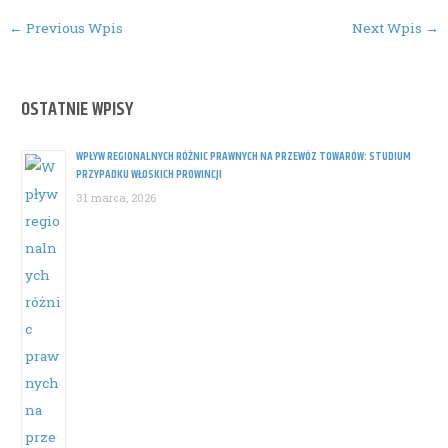
Post
←
Previous Wpis
Next Wpis
→
navigation
OSTATNIE WPISY
WPŁYW REGIONALNYCH RÓŻNIC PRAWNYCH NA PRZEWÓZ TOWARÓW: STUDIUM
PRZYPADKU WŁOSKICH PROWINCJI
31 marca, 2026