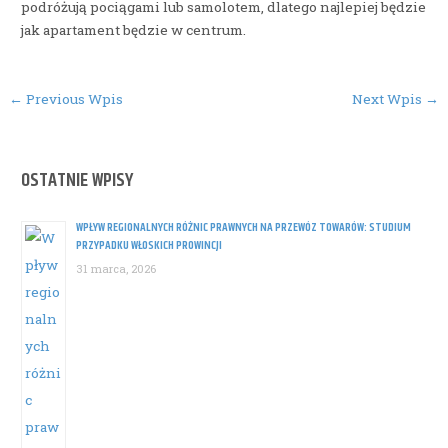
podróżują pociągami lub samolotem, dlatego najlepiej będzie
jak apartament będzie w centrum.
Post
←
Previous Wpis
Next Wpis
→
navigation
OSTATNIE WPISY
WPŁYW REGIONALNYCH RÓŻNIC PRAWNYCH NA PRZEWÓZ TOWARÓW: STUDIUM
PRZYPADKU WŁOSKICH PROWINCJI
31 marca, 2026