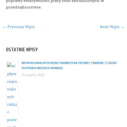
poprawy efektywności pracy osób zatrudnionych w
przedsiębiorstwie.
Post
←
Previous Wpis
Next Wpis
→
navigation
OSTATNIE WPISY
WPŁYW REGIONALNYCH RÓŻNIC PRAWNYCH NA PRZEWÓZ TOWARÓW: STUDIUM
PRZYPADKU WŁOSKICH PROWINCJI
31 marca, 2026