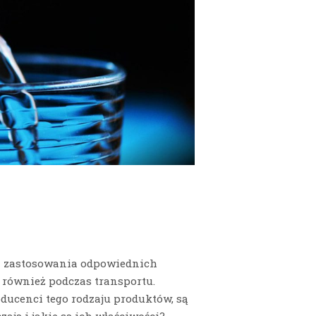
a zastosowania odpowiednich
 również podczas transportu.
oducenci tego rodzaju produktów, są
ają i jakie są ich właściwości?