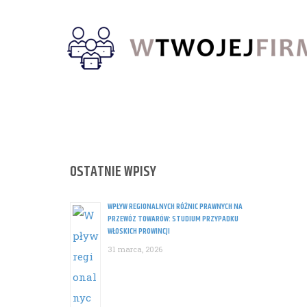
Skip
to
content
OSTATNIE WPISY
WPŁYW REGIONALNYCH RÓŻNIC PRAWNYCH NA
PRZEWÓZ TOWARÓW: STUDIUM PRZYPADKU
WŁOSKICH PROWINCJI
31 marca, 2026