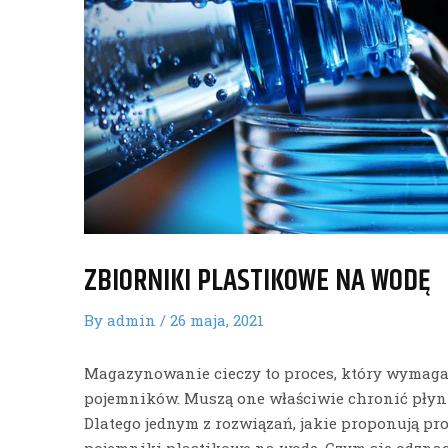
ZBIORNIKI PLASTIKOWE NA WODĘ
By
admin
/
26 maja, 2021
Magazynowanie cieczy to proces, który wymag
pojemników. Muszą one właściwie chronić płyn
Dlatego jednym z rozwiązań, jakie proponują pr
pojemniki plastikowe na wodę. Czym się odznacz