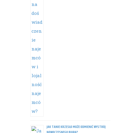
JAK TANIE KRZESŁO MOŻE ODMIENIĆ WYSTRÓJ
NOWOCZESNEGO BIURA?