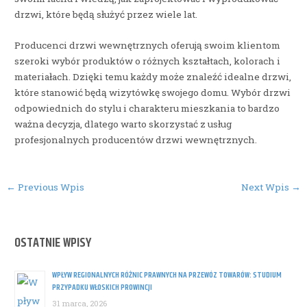
drzwi, które będą służyć przez wiele lat.
Producenci drzwi wewnętrznych oferują swoim klientom
szeroki wybór produktów o różnych kształtach, kolorach i
materiałach. Dzięki temu każdy może znaleźć idealne drzwi,
które stanowić będą wizytówkę swojego domu. Wybór drzwi
odpowiednich do stylu i charakteru mieszkania to bardzo
ważna decyzja, dlatego warto skorzystać z usług
profesjonalnych producentów drzwi wewnętrznych.
Post
←
Previous Wpis
Next Wpis
→
navigation
OSTATNIE WPISY
WPŁYW REGIONALNYCH RÓŻNIC PRAWNYCH NA PRZEWÓZ TOWARÓW: STUDIUM
PRZYPADKU WŁOSKICH PROWINCJI
31 marca, 2026