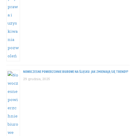
NOWOCZESNE POWIERZCHNIE BIUROWE NA ŚLĄSKU: JAK ZMIENIAJĄ SIĘ TRENDY?
29 grudnia, 2025