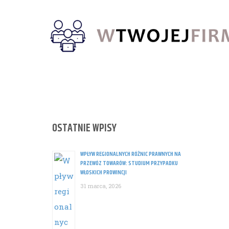
Skip
to
content
OSTATNIE WPISY
WPŁYW REGIONALNYCH RÓŻNIC PRAWNYCH NA
PRZEWÓZ TOWARÓW: STUDIUM PRZYPADKU
WŁOSKICH PROWINCJI
31 marca, 2026