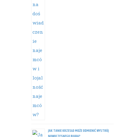
JAK TANIE KRZESŁO MOŻE ODMIENIĆ WYSTRÓJ
NOWOCZESNEGO BIURA?