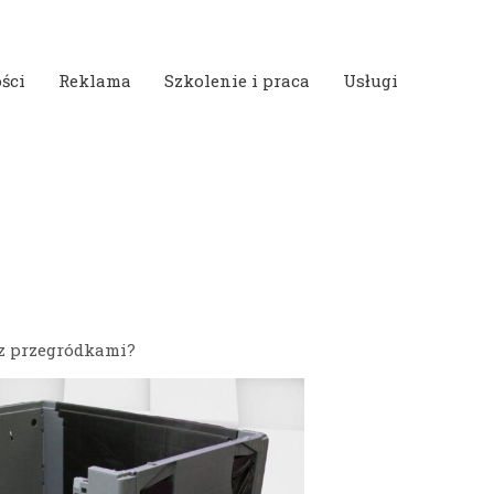
ści
Reklama
Szkolenie i praca
Usługi
 z przegródkami?