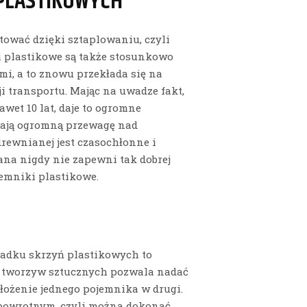
 PLASTIKOWYCH
tować dzięki sztaplowaniu, czyli
 plastikowe są także stosunkowo
i, a to znowu przekłada się na
i transportu. Mając na uwadze fakt,
wet 10 lat, daje to ogromne
mają ogromną przewagę nad
rewnianej jest czasochłonne i
ana nigdy nie zapewni tak dobrej
jemniki plastikowe.
padku skrzyń plastikowych to
a tworzyw sztucznych pozwala nadać
łożenie jednego pojemnika w drugi.
 powrotnym, czyli można dokonać