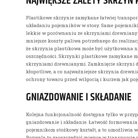
NAJWIĘKSZE ZALETY SKRZYŃ
Plastikowe skrzynie zamykane łatwiej transpor
układaniu pojemników w stosy. Same pojemniki
lekkie w porównaniu ze skrzyniami drewnianym
mniejsze koszty paliwa potrzebnego do realizacj
że skrzynia plastikowa może być użytkowana na
oszczędności. Skrzynki plastikowe zamykane 
skrzyniami drewnianymi. Zamknięcie skrzyni d
kłopotliwe, a co najważniejsze skrzynia drewni
ochrony towaru przed wilgocią i kurzem jak po
GNIAZDOWANIE I SKŁADANIE
Kolejna funkcjonalność dostępna tylko w przy
gniazdowanie i składanie. Łatwość formowani
pojemnikom stożkowy kształt, a to umożliwia w
Pozwala to zaoszczędzić miejsce w transporcie