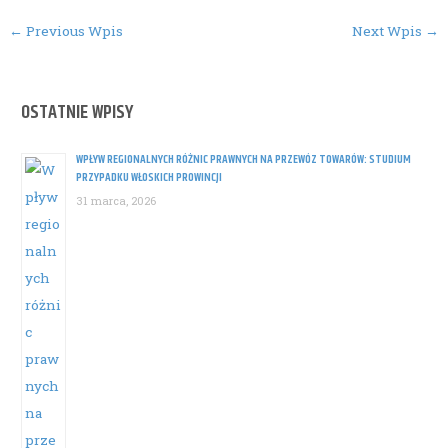
Post
←
Previous Wpis
Next Wpis
→
navigation
OSTATNIE WPISY
WPŁYW REGIONALNYCH RÓŻNIC PRAWNYCH NA PRZEWÓZ TOWARÓW: STUDIUM
PRZYPADKU WŁOSKICH PROWINCJI
31 marca, 2026