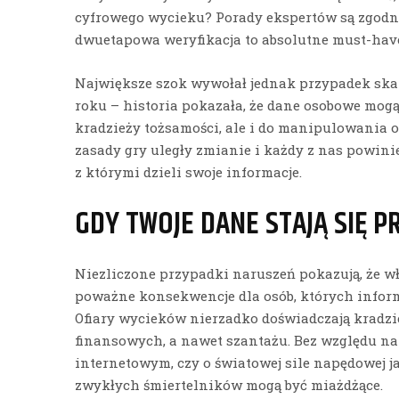
cyfrowego wycieku? Porady ekspertów są zgodne:
dwuetapowa weryfikacja to absolutne must-hav
Największe szok wywołał jednak przypadek ska
roku – historia pokazała, że dane osobowe mogą
kradzieży tożsamości, ale i do manipulowania op
zasady gry uległy zmianie i każdy z nas powinie
z którymi dzieli swoje informacje.
GDY TWOJE DANE STAJĄ SIĘ P
Niezliczone przypadki naruszeń pokazują, że 
poważne konsekwencje dla osób, których infor
Ofiary wycieków nierzadko doświadczają kradzi
finansowych, a nawet szantażu. Bez względu n
internetowym, czy o światowej sile napędowej 
zwykłych śmiertelników mogą być miażdżące.