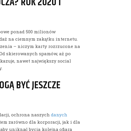
CZA? ROK 2020 I
obowe ponad 500 milionów
daż na ciemnym zakątku internetu.
dzenia – niczym karty rozrzucone na
? Od skierowanych spamów, aż po
kazuje, nawet największy social
y.
OGĄ BYĆ JESZCZE
lacji, ochrona naszych
danych
em zarówno dla korporacji, jak i dla
aby uniknąć bycia kolejną ofiarą