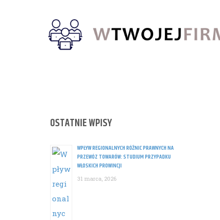
Skip
to
content
OSTATNIE WPISY
WPŁYW REGIONALNYCH RÓŻNIC PRAWNYCH NA
PRZEWÓZ TOWARÓW: STUDIUM PRZYPADKU
WŁOSKICH PROWINCJI
31 marca, 2026