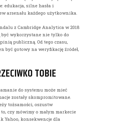
 edukacja, silne hasła i
ew arsenału każdego użytkownika.
ndalu z Cambridge Analytica w 2018
 być wykorzystane nie tylko do
inią publiczną. Od tego czasu,
n być gotowy na weryfikację źródeł,
RZECIWKO TOBIE
włamanie do systemu może mieć
macje zostały skompromitowane.
eży tożsamości, oszustw
a to, czy mówimy o małym markecie
jak Yahoo, konsekwencje dla