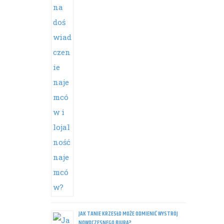
JAK TANIE KRZESŁO MOŻE ODMIENIĆ WYSTRÓJ
NOWOCZESNEGO BIURA?