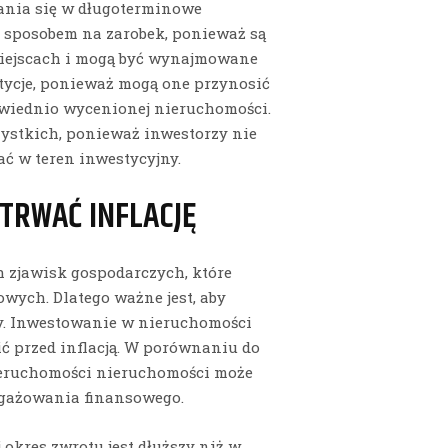
nia się w długoterminowe
m sposobem na zarobek, ponieważ są
miejscach i mogą być wynajmowane
stycje, ponieważ mogą one przynosić
owiednio wycenionej nieruchomości.
zystkich, ponieważ inwestorzy nie
ć w teren inwestycyjny.
ETRWAĆ INFLACJĘ
ch zjawisk gospodarczych, które
wych. Dlatego ważne jest, aby
zy. Inwestowanie w nieruchomości
ić przed inflacją. W porównaniu do
eruchomości nieruchomości może
ngażowania finansowego.
 okres zwrotu jest dłuższy niż w