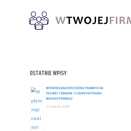
Skip
to
content
OSTATNIE WPISY
WPŁYW REGIONALNYCH RÓŻNIC PRAWNYCH NA
PRZEWÓZ TOWARÓW: STUDIUM PRZYPADKU
WŁOSKICH PROWINCJI
31 marca, 2026