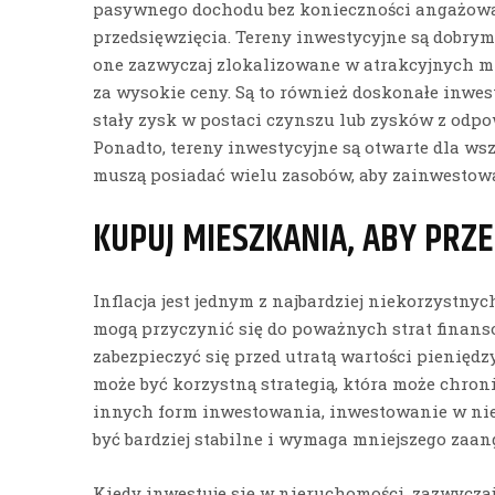
pasywnego dochodu bez konieczności angażowa
przedsięwzięcia. Tereny inwestycyjne są dobry
one zazwyczaj zlokalizowane w atrakcyjnych 
za wysokie ceny. Są to również doskonałe inwe
stały zysk w postaci czynszu lub zysków z odp
Ponadto, tereny inwestycyjne są otwarte dla ws
muszą posiadać wielu zasobów, aby zainwestowa
KUPUJ MIESZKANIA, ABY PRZ
Inflacja jest jednym z najbardziej niekorzystny
mogą przyczynić się do poważnych strat finanso
zabezpieczyć się przed utratą wartości pienięd
może być korzystną strategią, która może chron
innych form inwestowania, inwestowanie w ni
być bardziej stabilne i wymaga mniejszego zaa
Kiedy inwestuje się w nieruchomości, zazwyczaj