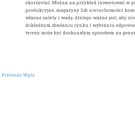
skorzystać. Można na przykład inwestować w gr
produkcyjne, magazyny lub nieruchomości komer
własne zalety i wady, dlatego ważne jest, aby zro
dokładnym zbadaniu rynku i wybraniu odpowiedn
tereny może być doskonałym sposobem na gene
st
←
Previous Wpis
vigation