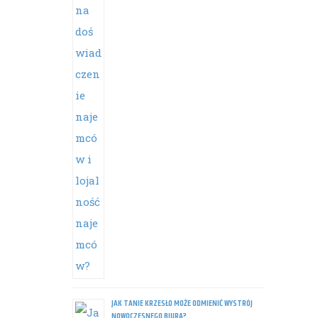
JAK TANIE KRZESŁO MOŻE ODMIENIĆ WYSTRÓJ
NOWOCZESNEGO BIURA?