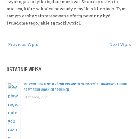
szybko, jak to tylko będzie możliwe. Skup czy sklep to
miejsca, które w końcu powstały z myślą o klientach. Tym
samym osoby zainteresowane ofertą powinny być
świadome tego, jakie są możliwości.
Post
←
Previous Wpis
Next Wpis
→
navigation
OSTATNIE WPISY
WPŁYW REGIONALNYCH RÓŻNIC PRAWNYCH NA PRZEWÓZ TOWARÓW: STUDIUM
PRZYPADKU WŁOSKICH PROWINCJI
31 marca, 2026