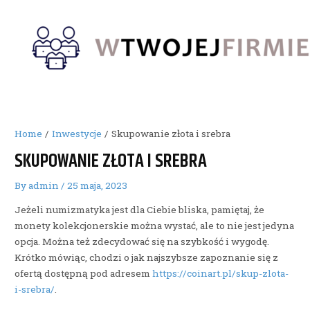
Skip
to
content
Home
Inwestycje
Skupowanie złota i srebra
SKUPOWANIE ZŁOTA I SREBRA
By
admin
/
25 maja, 2023
Jeżeli numizmatyka jest dla Ciebie bliska, pamiętaj, że
monety kolekcjonerskie można wystać, ale to nie jest jedyna
opcja. Można też zdecydować się na szybkość i wygodę.
Krótko mówiąc, chodzi o jak najszybsze zapoznanie się z
ofertą dostępną pod adresem
https://coinart.pl/skup-zlota-
i-srebra/
.