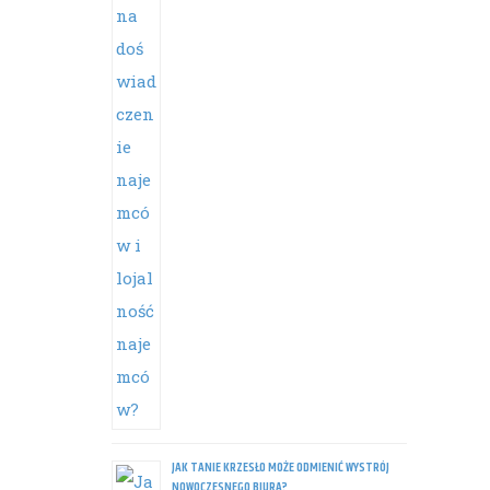
JAK TANIE KRZESŁO MOŻE ODMIENIĆ WYSTRÓJ
NOWOCZESNEGO BIURA?