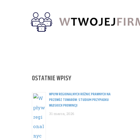
Skip
to
content
OSTATNIE WPISY
WPŁYW REGIONALNYCH RÓŻNIC PRAWNYCH NA
PRZEWÓZ TOWARÓW: STUDIUM PRZYPADKU
WŁOSKICH PROWINCJI
31 marca, 2026