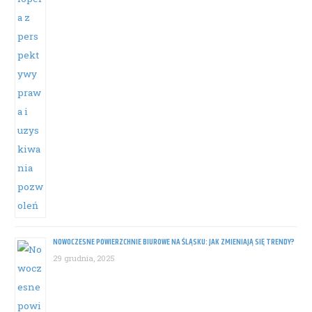
NOWOCZESNE POWIERZCHNIE BIUROWE NA ŚLĄSKU: JAK ZMIENIAJĄ SIĘ TRENDY?
29 grudnia, 2025